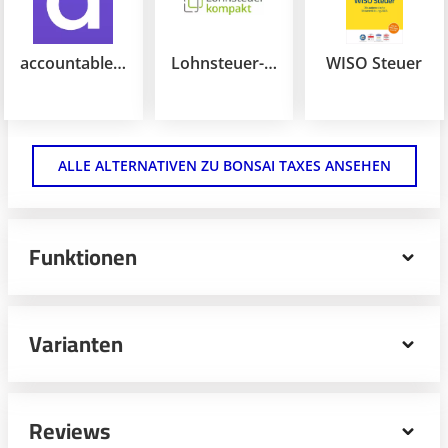
accountable Pro
Lohnsteuer-Kompakt
WISO Steuer
ALLE ALTERNATIVEN ZU BONSAI TAXES ANSEHEN
Funktionen
Bonsai Taxes ist eine professionelle Softwarelösung, die
speziell für Freiberufler, Selbstständige und kleine
Varianten
Unternehmen entwickelt wurde, um ihre
Steuererklärungen zu vereinfachen. Die Software bietet
umfassende Funktionen und Tools, um den
Steuerprozess zu optimieren, Steuern korrekt zu
Bonsai Invoicing
Reviews
berechnen und den Überblick über steuerliche