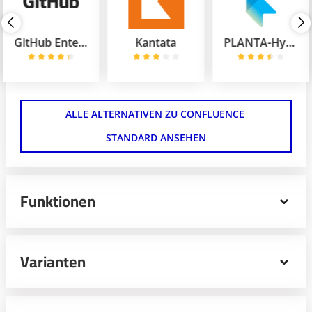
GitHub Enterprise
Kantata
PLANTA-Hybrid
ALLE ALTERNATIVEN ZU CONFLUENCE 
STANDARD ANSEHEN
Funktionen
Confluence Standard ist die klassische Variante des
Projektmanagementtools Confluence. Mit der Variante
Varianten
“Standard” erhältst du Zugriff für bis zu 50.000 Benutzer
und 250 GB Dateispeicher. Ein Projekt, dass dein
Unternehmen auf das nächste Level gehoben werden
soll, kann problemlos mit Confluence Standard von
Confluence Premium