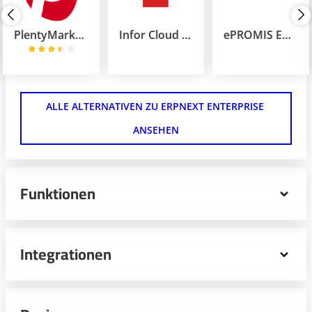
PlentyMarkets Enterprise
Infor Cloud ERP
ePROMIS ERP Cloud
ALLE ALTERNATIVEN ZU ERPNEXT ENTERPRISE 
ANSEHEN
Funktionen
ERPNext Enterprise ist die erstklassige Variante der
beliebten ERPNext-Software, die speziell für
Integrationen
Unternehmen entwickelt wurde, die eine umfassende
Lösung für ihr Unternehmensmanagement suchen. Mit
einer Fülle von leistungsstarken Funktionen und einem
breiten Funktionsumfang bietet ERPNext Enterprise eine