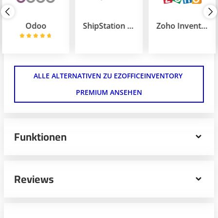
Odoo
ShipStation Enterprise
Zoho Inventory
ALLE ALTERNATIVEN ZU EZOFFICEINVENTORY 
PREMIUM ANSEHEN
Funktionen
Dein Unternehmensvermögen fördert Wachstum und
Erfolg, aber die Verwaltung kann eine Herausforderung
Reviews
darstellen. Stärke dein Team, optimiere deine Abläufe
und senke deine Kosten mit der branchenführenden
Asset-Tracking-Software. Verwende EZOfficeInventory,
um deine Ausrüstung jederzeit und überall zu verfolgen,