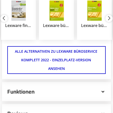
Lexware financial office premium
Lexware büro easy start
Lexware büro easy
ALLE ALTERNATIVEN ZU LEXWARE BÜROSERVICE 
KOMPLETT 2022 - EINZELPLATZ-VERSION 
ANSEHEN
Funktionen
Lexware büroservice komplett 2022 für
Buchhaltungsbüros erledigt die kaufmännischen
Aufgaben der doppelten Buchführung, der