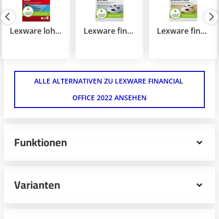
Lexware lohn + gehalt 2022
Lexware financial office pro 2022
Lexware financial office premium 2022
ALLE ALTERNATIVEN ZU LEXWARE FINANCIAL 
OFFICE 2022 ANSEHEN
Funktionen
Lexware financial office 2022 erledigt Buchhaltung,
Faktura und Lohnabrechnung von Freiberuflern,
Varianten
Handwerkern und kleinen Unternehmen. Das
Komplettpaket eignet sich zur Installation an 1
Arbeitsplatz und zur Verwaltung von bis zu 50
Mitarbeitern.
Lexware financial office