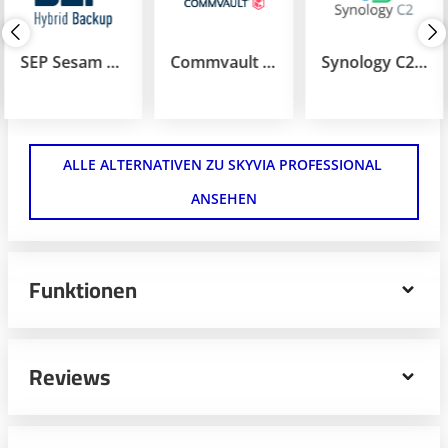
SEP Sesam Hybrid Backup
Commvault Backup & Recovery
Synology C2 Backup Enterprise
ALLE ALTERNATIVEN ZU SKYVIA PROFESSIONAL 
ANSEHEN
Funktionen
Skyvia Professional ist eine leistungsstarke und
umfassende Datenintegrationsplattform, die für
Reviews
Unternehmen entwickelt wurde, die ihre Daten nahtlos
und einfach verwalten möchten.
Nutzungstyp (Spezifisch):
Cloud