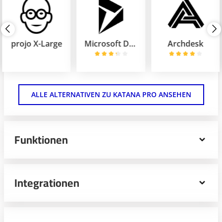
projo X-Large
Microsoft Dynamics 365
Archdesk
ALLE ALTERNATIVEN ZU KATANA PRO ANSEHEN
Funktionen
Organisiere mit der Herstellungs- und
Lagerverwaltungssoftware Katana das Produktions- und
Integrationen
Bestandsmanagement in deinem Unternehmen. Katana
eignet sich sowohl für Handwerke als auch kleine
Produktionsbetriebe, die mit Integrat.ionen von z.B.
Shopify online verkaufen.