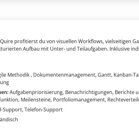
uire profitierst du von visuellen Workflows, vielseitigen 
rierten Aufbau mit Unter- und Teilaufgaben. Inklusive indiv
gile Methodik
, Dokumentenmanagement
, Gantt
, Kanban-Ta
sung
nen:
Aufgabenpriorisierung
, Benachrichtigungen
, Berichte 
unktion
, Meilensteine
, Portfoliomanagement
, Rechtevertei
il-Support
, Telefon-Support
tändisch