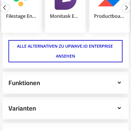
Filestage Enterprise
Monitask Enterprise
Productboard Enterprise
ALLE ALTERNATIVEN ZU UPWAVE.IO ENTERPRISE 
ANSEHEN
Funktionen
Die Enterprise-Edition der Projektmanagement Software
Upwave.io richtet sich an große Teams und
Varianten
Unternehmen, die einen erhöhten Sicherheitsstandard
und erweiterte Support-Möglichkeiten wünschen. Ob
Zeiterfassung, Statusreport oder Portfolioübersicht –
Upwave.io liefert alle Features, die moderne
Upwave.io Business