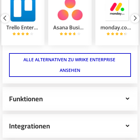
Trello Enterprise
Asana Business
monday.com Enterprise
ALLE ALTERNATIVEN ZU WRIKE ENTERPRISE 
ANSEHEN
Funktionen
Wrike Enterprise ist eine intuitive Task-Management-
Plattform für die Anforderungen von großen Teams, um
Integrationen
Aufgaben und Deadlines überblicken. Priorisiere
wichtige Tasks, erstelle Diagramme und sehe
Fortschritte in Echtzeit ein.