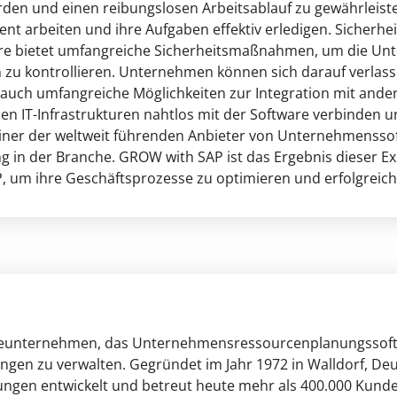
erden und einen reibungslosen Arbeitsablauf zu gewährleis
ient arbeiten und ihre Aufgaben effektiv erledigen. Siche
tware bietet umfangreiche Sicherheitsmaßnahmen, um die 
n zu kontrollieren. Unternehmen können sich darauf verlass
 auch umfangreiche Möglichkeiten zur Integration mit and
 IT-Infrastrukturen nahtlos mit der Software verbinden u
 einer der weltweit führenden Anbieter von Unternehmenss
ung in der Branche. GROW with SAP ist das Ergebnis dieser 
P, um ihre Geschäftsprozesse zu optimieren und erfolgreic
areunternehmen, das Unternehmensressourcenplanungssoftwa
en zu verwalten. Gegründet im Jahr 1972 in Walldorf, Deu
ngen entwickelt und betreut heute mehr als 400.000 Kunde