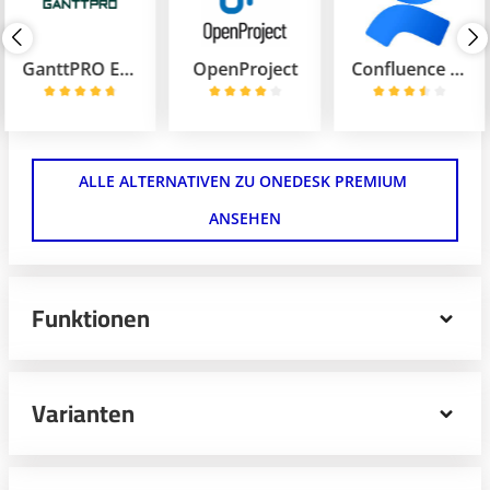
GanttPRO Enterprise
OpenProject
Confluence Enterprise
ALLE ALTERNATIVEN ZU ONEDESK PREMIUM 
ANSEHEN
Funktionen
OneDesk Premium ist eine leistungsstarke All-in-One-
Softwarelösung, die speziell für Unternehmen entwickelt
Varianten
wurde, die höchste Anforderungen an
Projektmanagement und Kundensupport haben. Mit
OneDesk Premium kannst du deine Projekte nahtlos
planen, verfolgen und umsetzen, während du
OneDesk Standard