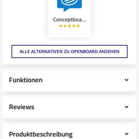
Conceptboard
ALLE ALTERNATIVEN ZU OPENBOARD ANSEHEN
Funktionen
OpenBoard ist eine plattformunabhängige Whiteboard-
Anwendung, die Sie unter anderem auf Windows,
Reviews
macOS und Linux einsetzen können. Die Software
richtet sich in erster Linie an Schulen, Universitäten und
sonstige Bildungseinrichtungen. Marker, Stifte, Vorlagen,
eine virtuelle Tastatur und spezifische Werkzeuge wie
Produktbeschreibung
Lupe, Taschenrechner und Zirkel sowie integrierte