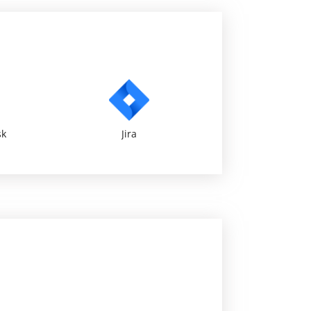
sk
Jira