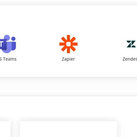
S Teams
Zapier
Zende