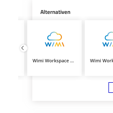
Alternativen
e Basic
Wimi Workspace Business