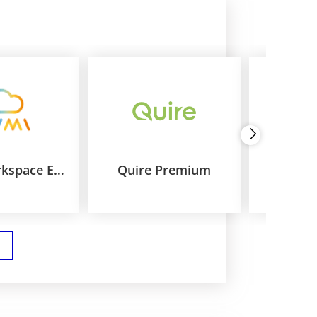
Wimi Workspace Enterprise
Quire Premium
Quire P