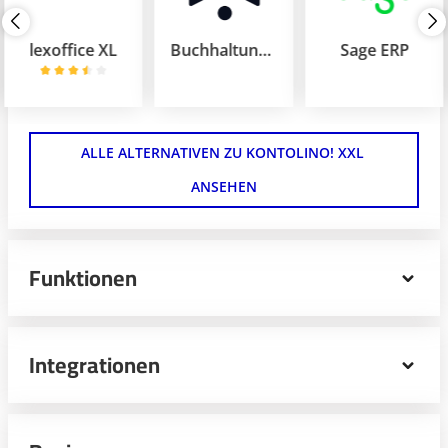
lexoffice XL
BuchhaltungsButler Selbstbucher
Sage ERP
ALLE ALTERNATIVEN ZU KONTOLINO! XXL 
ANSEHEN
Funktionen
Mit Kontolino! XXL behalten Freiberufler, Einzel- und
Kleinunternehmer immer den Überblick über die
Integrationen
Finanzen. Das cloudbasierte Buchhaltungsprogramm
eignet sich u. a. für das Erstellen von Rechnungen,
verwaltet Anlagegüter und vereinfacht den
Datenaustausch via ELSTER- und DATEV-Schnittstelle.