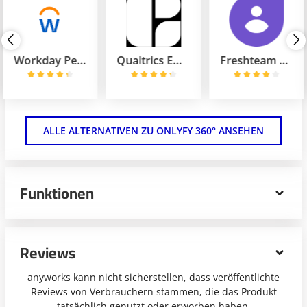
Workday Peakon Employee Voice
Qualtrics EmployeeXM
Freshteam Enterprise
ALLE ALTERNATIVEN ZU ONLYFY 360° ANSEHEN
Funktionen
Prescreen Custom ist eine vielseitige HR Software, die
sich auf das Bewerbermanagement spezialisiert. Erstelle
Reviews
fesselnde Jobanzeigen und erhöhe die Reichweite deiner
Beiträge. Inklusive Remote Recruiting, Employer
anyworks kann nicht sicherstellen, dass veröffentlichte
Branding und Reporting Dashboard in der Custom-
Reviews von Verbrauchern stammen, die das Produkt
Version.
tatsächlich genutzt oder erworben haben.