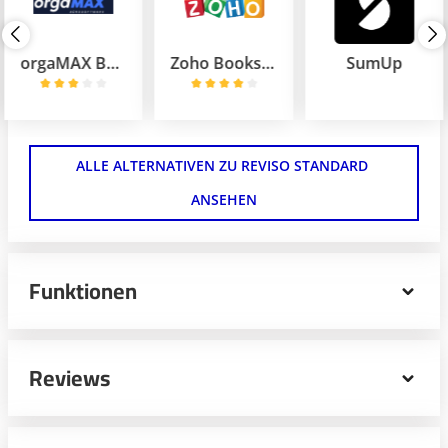
orgaMAX Business
Zoho Books Premium
SumUp
ALLE ALTERNATIVEN ZU REVISO STANDARD 
ANSEHEN
Funktionen
Als maßgeschneidertes Online-Buchhaltungsprogramm
vereint Reviso Professional alle Funktionen, die
Reviews
Buchhalter in KMU benötigen. Egal, ob Fakturierung,
Buchhaltung, Verkauf, Inventarverwaltung oder
Projektmanagement – der Anbieter überzeugt mit einer
einfachen und intuitiven Bedienung.