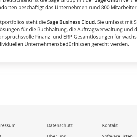
 Deutschland ist die Sage Group mit der
Sage GmbH
vertre
ndorten beschäftigt das Unternehmen rund 800 Mitarbeiter. 
tportfolios steht die
Sage Business Cloud
. Sie umfasst mit 
ösungen für die Buchhaltung, die Auftragsverwaltung und
0 anspruchsvolle Finanz- und ERP-Gesamtlösungen für wac
dividuellen Unternehmensbedürfnissen gerecht werden.
pressum
Datenschutz
Kontakt
B
Über uns
Software listen