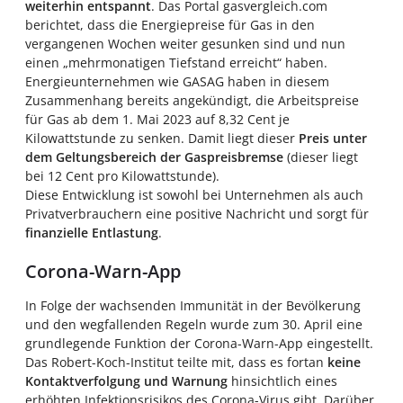
weiterhin entspannt
. Das Portal gasvergleich.com
berichtet, dass die Energiepreise für Gas in den
vergangenen Wochen weiter gesunken sind und nun
einen „mehrmonatigen Tiefstand erreicht“ haben.
Energieunternehmen wie GASAG haben in diesem
Zusammenhang bereits angekündigt, die Arbeitspreise
für Gas ab dem 1. Mai 2023 auf 8,32 Cent je
Kilowattstunde zu senken. Damit liegt dieser
Preis unter
dem Geltungsbereich der Gaspreisbremse
(dieser liegt
bei 12 Cent pro Kilowattstunde).
Diese Entwicklung ist sowohl bei Unternehmen als auch
Privatverbrauchern eine positive Nachricht und sorgt für
finanzielle Entlastung
.
Corona-Warn-App
In Folge der wachsenden Immunität in der Bevölkerung
und den wegfallenden Regeln wurde zum 30. April eine
grundlegende Funktion der Corona-Warn-App eingestellt.
Das Robert-Koch-Institut teilte mit, dass es fortan
keine
Kontaktverfolgung und Warnung
hinsichtlich eines
erhöhten Infektionsrisikos des Corona-Virus gibt. Darüber