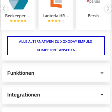
Beekeeper Enterprise
Lanteria HR Custom
Persis
ALLE ALTERNATIVEN ZU XOXODAY EMPULS 
KOMPETENT ANSEHEN
Funktionen
Xoxoday Empuls holt das volle Potenzial aus deinen
Mitarbeitern heraus. Die Software verfolgt dabei einen
Integrationen
ganzheitlichen Ansatz für das Management deiner
Mitarbeiter.