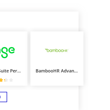
Sage HR Suite Personalabrechnung + Zeitmanagement + Bewerbermanagement
BambooHR Advantage
N