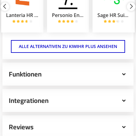
Lanteria HR Custom
Personio Enterprise
Sage HR Suite Personalabrechnung + Zeitmanagement + Bewerbermanagement
ALLE ALTERNATIVEN ZU KIWIHR PLUS ANSEHEN
Funktionen
kiwiHR Plus ist eine Mitarbeiterverwaltungssoftware für
kleine, mittelständische und große Unternehmen.
Integrationen
Nutzen Sie flexible Arbeitszeitmodelle und verwalten Sie
Abwesenheiten, Überstunden und Urlaub am Computer
oder per App auf dem Mobilgerät. Ihre Mitarbeiter
dokumentieren Arbeitszeiten und Pausen im digitalen
Reviews
Stundenzettel. Über das Timeboard erhalten Sie in
Slack